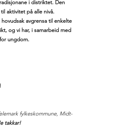
adisjonane i distriktet. Den
l aktivitet på alle nivå.
a i hovudsak avgrensa til enkelte
rikt, og vi har, i samarbeid med
s for ungdom.
!
 Telemark fylkeskommune, Midt-
e takkar!