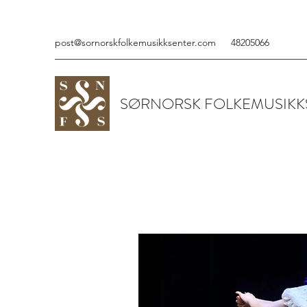
post@sornorskfolkemusikksenter.com
48205066
SØRNORSK FOLKEMUSIKK