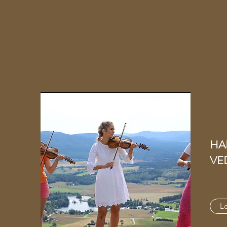
HA
VE
Le