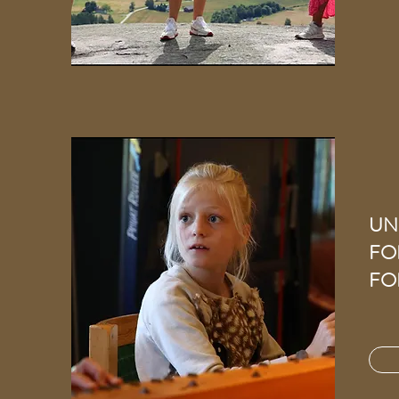
UN
FO
FO