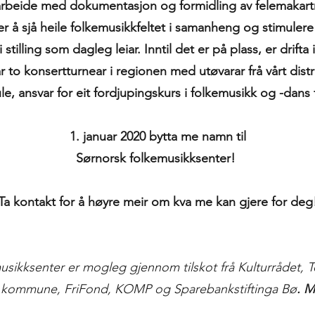
 arbeide med dokumentasjon og formidling av felemakartr
 å sjå heile folkemusikkfeltet i samanheng og stimulere ti
stilling som dagleg leiar. Inntil det er på plass, er drift
t år to konsertturnear i regionen med utøvarar frå vårt dist
le, ansvar for eit fordjupingskurs i folkemusikk og -dan
1. januar 2020 bytta me namn til
Sørnorsk folkemusikksenter!
Ta kontakt for å høyre meir om kva me kan gjere for deg
usikksenter er mogleg gjennom tilskot frå Kulturrådet,
 kommune, FriFond, KOMP og Sparebankstiftinga Bø
. M